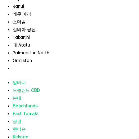
Ranui
레무 에라
소머빌
실비아 공원
Takanini
테 Atatu
Palmerston North
Ormiston
알바니
오클랜드 CBD
본데
Beachlands
East Tamaki
글렌
헨더슨
Kelston