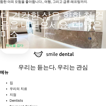
함한 야외 모험을 좋아합니다., 여행, 그리고 급류 래프팅까지.
더 건강한 삶을 향한 첫 걸
음을 내딛으세요, 더 밝은
미소
약속을 잡다
우리는 듣는다, 우리는 관심
메뉴
집
우리의 치료
지점
Dentists