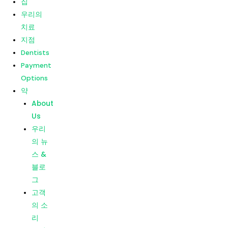
집
고객
우리의
의 소
치료
리
지점
소비
Dentists
자 평
Payment
가
Options
약
메뉴
집
About
우리의
Us
치료
우리
지점
의 뉴
Dentists
스 &
Payment
블로
Options
그
약
고객
About
의 소
Us
리