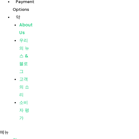
Payment
콘
Options
텐
약
츠
집
About
로
우리의
Us
건
치료
우리
너
지점
의 뉴
뛰
Dentists
스 &
기
Payment
블로
Options
그
약
고객
About
의 소
Us
리
우리
소비
의 뉴
자 평
스 &
가
블로
메뉴
그