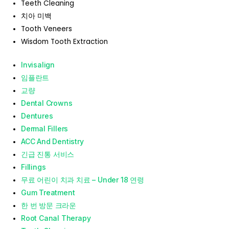
Teeth Cleaning
치아 미백
Tooth Veneers
Wisdom Tooth Extraction
Invisalign
임플란트
교량
Dental Crowns
Dentures
Dermal Fillers
ACC And Dentistry
긴급 진통 서비스
Fillings
무료 어린이 치과 치료 – Under 18 연령
Gum Treatment
한 번 방문 크라운
Root Canal Therapy