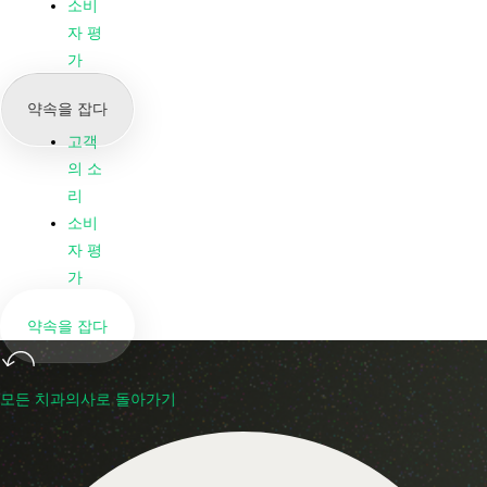
우리
소비
의 뉴
자 평
스 &
가
블로
약속을 잡다
그
고객
의 소
리
소비
자 평
가
약속을 잡다
모든 치과의사로 돌아가기