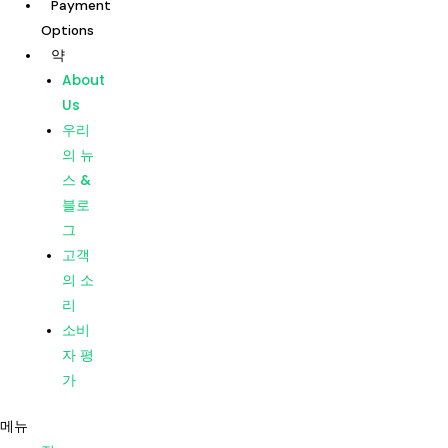
Payment
콘
Options
텐
약
츠
집
About
로
우리의
Us
건
치료
우리
너
지점
의 뉴
뛰
Dentists
스 &
기
Payment
블로
Options
그
약
고객
About
의 소
Us
리
우리
소비
의 뉴
자 평
스 &
가
블로
메뉴
그