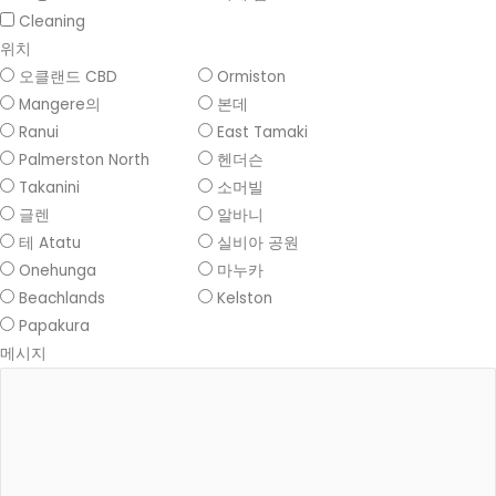
Cleaning
위치
오클랜드 CBD
Ormiston
Mangere의
본데
Ranui
East Tamaki
Palmerston North
헨더슨
Takanini
소머빌
글렌
알바니
테 Atatu
실비아 공원
Onehunga
마누카
Beachlands
Kelston
Papakura
메시지