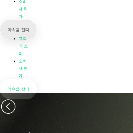
우리
소비
의 뉴
자 평
스 &
가
블로
약속을 잡다
그
고객
의 소
리
소비
자 평
가
약속을 잡다