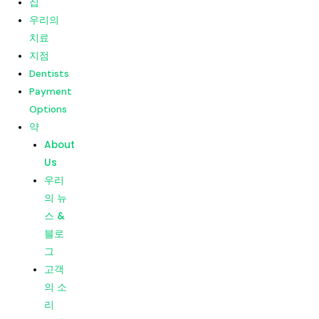
집
고객
우리의
의 소
치료
리
지점
소비
Dentists
자 평
Payment
가
Options
약
메뉴
집
About
우리의
Us
치료
우리
지점
의 뉴
Dentists
스 &
Payment
블로
Options
그
약
고객
About
의 소
Us
리