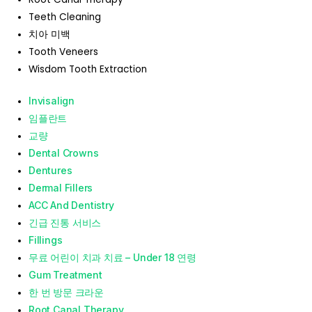
Teeth Cleaning
치아 미백
Tooth Veneers
Wisdom Tooth Extraction
Invisalign
임플란트
교량
Dental Crowns
Dentures
Dermal Fillers
ACC And Dentistry
긴급 진통 서비스
Fillings
무료 어린이 치과 치료 – Under 18 연령
Gum Treatment
한 번 방문 크라운
Root Canal Therapy