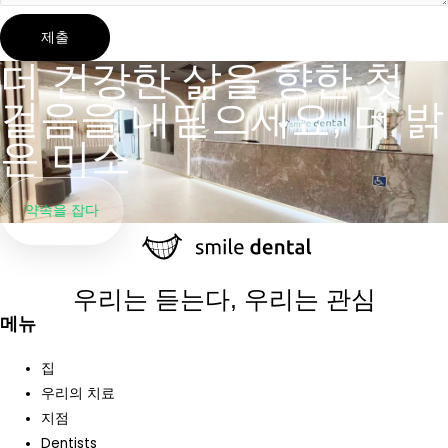
제출
더 건강한 삶을 향한 첫
걸음을 내딛으세요, 더 밝
은 미소
약속을 잡다
우리는 듣는다, 우리는 관심
메뉴
집
우리의 치료
지점
Dentists