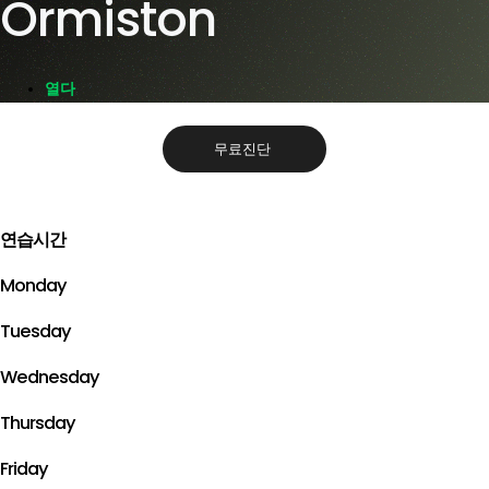
Ormiston
열다
무료진단
연습시간
Monday
Tuesday
Wednesday
Thursday
Friday