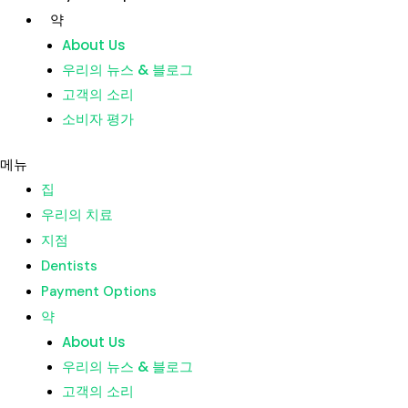
콘
약
텐
About Us
츠
우리의 뉴스 & 블로그
집
로
고객의 소리
우리의 치료
건
소비자 평가
지점
너
Dentists
뛰
메뉴
Payment Options
기
집
약
우리의 치료
About Us
지점
우리의 뉴스 & 블로그
Dentists
고객의 소리
Payment Options
소비자 평가
약
About Us
메뉴
우리의 뉴스 & 블로그
집
고객의 소리
우리의 치료