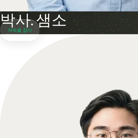
박사. 샘소
약속을 잡다