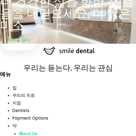
더 건강한 삶을 향한 첫 걸
음을 내딛으세요, 더 밝은
미소
약속을 잡다
우리는 듣는다, 우리는 관심
메뉴
집
우리의 치료
지점
Dentists
Payment Options
약
About Us