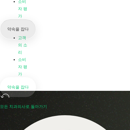
우리
소비
의 뉴
자 평
스 &
가
블로
약속을 잡다
그
고객
의 소
리
소비
자 평
가
약속을 잡다
모든 치과의사로 돌아가기