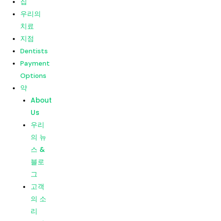
집
고객
우리의
의 소
치료
리
지점
소비
Dentists
자 평
Payment
가
Options
약
메뉴
집
About
우리의
Us
치료
우리
지점
의 뉴
Dentists
스 &
Payment
블로
Options
그
약
고객
About
의 소
Us
리