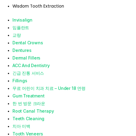
Wisdom Tooth Extraction
Invisalign
임플란트
교량
Dental Crowns
Dentures
Dermal Fillers
ACC And Dentistry
긴급 진통 서비스
Fillings
무료 어린이 치과 치료 – Under 18 연령
Gum Treatment
한 번 방문 크라운
Root Canal Therapy
Teeth Cleaning
치아 미백
Tooth Veneers