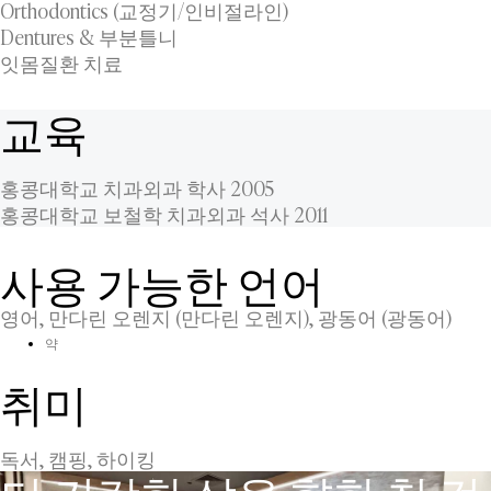
Orthodontics (교정기/인비절라인)
Dentures & 부분틀니
잇몸질환 치료
교육
홍콩대학교 치과외과 학사 2005
홍콩대학교 보철학 치과외과 석사 2011
사용 가능한 언어
영어, 만다린 오렌지 (만다린 오렌지), 광동어 (광동어)
약
취미
독서, 캠핑, 하이킹