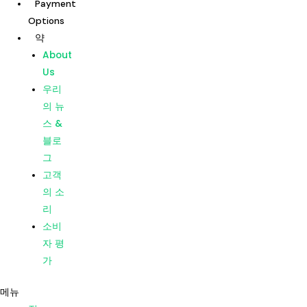
Payment
콘
Options
텐
약
츠
집
About
로
우리의
Us
건
치료
우리
너
지점
의 뉴
뛰
Dentists
스 &
기
Payment
블로
Options
그
약
고객
About
의 소
Us
리
우리
소비
의 뉴
자 평
스 &
가
블로
메뉴
그