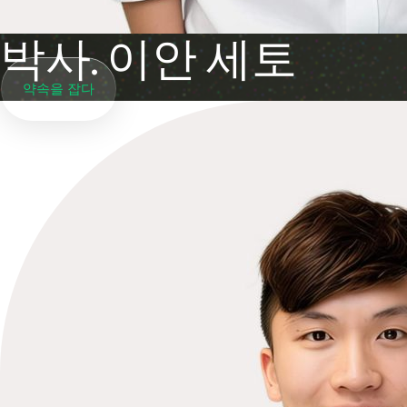
박사. 이안 세토
약속을 잡다