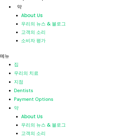
콘
약
텐
About Us
츠
우리의 뉴스 & 블로그
집
로
고객의 소리
우리의 치료
건
소비자 평가
지점
너
Dentists
뛰
메뉴
Payment Options
기
집
약
우리의 치료
About Us
지점
우리의 뉴스 & 블로그
Dentists
고객의 소리
Payment Options
소비자 평가
약
About Us
메뉴
우리의 뉴스 & 블로그
집
고객의 소리
우리의 치료