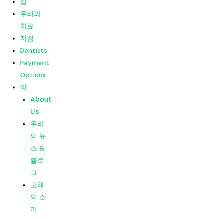
집
고객
우리의
의 소
치료
리
지점
소비
Dentists
자 평
Payment
가
Options
약
메뉴
집
About
우리의
Us
치료
우리
지점
의 뉴
Dentists
스 &
Payment
블로
Options
그
약
고객
About
의 소
Us
리