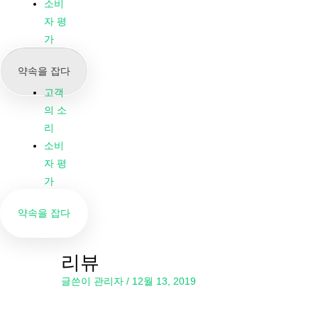
우리
소비
의 뉴
자 평
스 &
가
블로
약속을 잡다
그
고객
의 소
리
소비
자 평
가
약속을 잡다
리뷰
글쓴이
관리자
/
12월 13, 2019