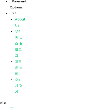
Payment
콘
게
Options
텐
시
약
츠
물
집
About
로
탐
우리의
Us
건
색
치료
우리
너
지점
의 뉴
뛰
Dentists
스 &
기
Payment
블로
Options
그
약
고객
About
의 소
Us
리
우리
소비
의 뉴
자 평
스 &
가
블로
메뉴
그