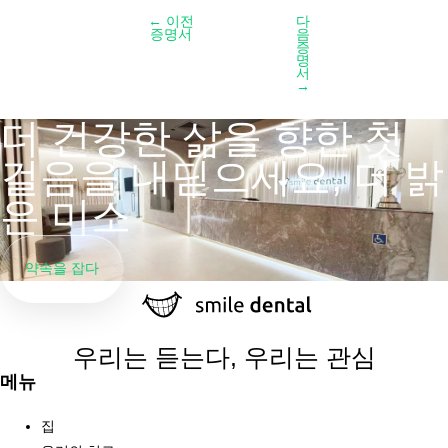
←
이전
다
증명서
음
증
명
서
→
더 건강한 삶을 향한 첫
걸음을 내딛으세요, 더 밝
은 미소
약속을 잡다
우리는 듣는다, 우리는 관심
메뉴
집