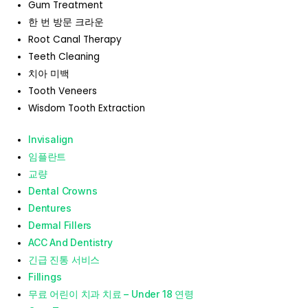
Gum Treatment
한 번 방문 크라운
Root Canal Therapy
Teeth Cleaning
치아 미백
Tooth Veneers
Wisdom Tooth Extraction
Invisalign
임플란트
교량
Dental Crowns
Dentures
Dermal Fillers
ACC And Dentistry
긴급 진통 서비스
Fillings
무료 어린이 치과 치료 – Under 18 연령