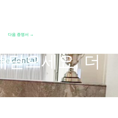
다음 증명서
→
내딛으세요, 더