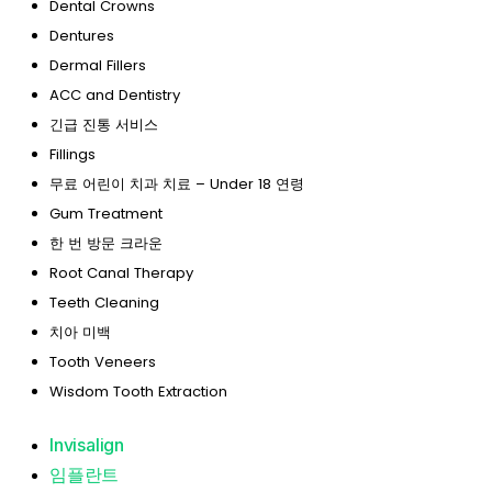
Dental Crowns
Dentures
Dermal Fillers
ACC and Dentistry
긴급 진통 서비스
Fillings
무료 어린이 치과 치료 – Under 18 연령
Gum Treatment
한 번 방문 크라운
Root Canal Therapy
Teeth Cleaning
치아 미백
Tooth Veneers
Wisdom Tooth Extraction
Invisalign
임플란트