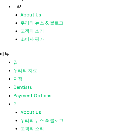
콘
게
약
텐
시
About Us
츠
물
우리의 뉴스 & 블로그
집
로
탐
고객의 소리
우리의 치료
건
색
소비자 평가
지점
너
Dentists
뛰
메뉴
Payment Options
기
집
약
우리의 치료
About Us
지점
우리의 뉴스 & 블로그
Dentists
고객의 소리
Payment Options
소비자 평가
약
About Us
메뉴
우리의 뉴스 & 블로그
집
고객의 소리
우리의 치료