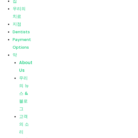
집
고객
우리의
의 소
치료
리
지점
소비
Dentists
자 평
Payment
가
Options
약
메뉴
집
About
우리의
Us
치료
우리
지점
의 뉴
Dentists
스 &
Payment
블로
Options
그
약
고객
About
의 소
Us
리