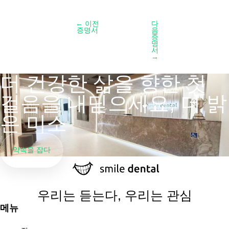
←
이전
다
증명서
음
증
명
서
→
더 건강한 삶을 향한 첫
걸음을 내딛으세요, 더 밝
은 미소
약속을 잡다
우리는 듣는다, 우리는 관심
메뉴