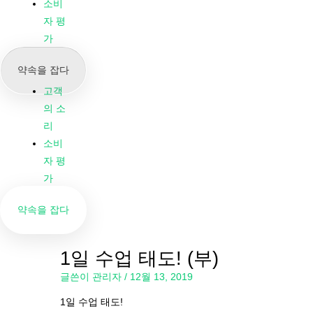
우리
소비
의 뉴
자 평
스 &
가
블로
약속을 잡다
그
고객
의 소
리
소비
자 평
가
약속을 잡다
1일 수업 태도! (부)
글쓴이
관리자
/
12월 13, 2019
1일 수업 태도!