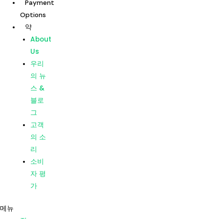
Payment
콘
게
Options
텐
시
약
츠
물
집
About
로
탐
우리의
Us
건
색
치료
우리
너
지점
의 뉴
뛰
Dentists
스 &
기
Payment
블로
Options
그
약
고객
About
의 소
Us
리
우리
소비
의 뉴
자 평
스 &
가
블로
메뉴
그