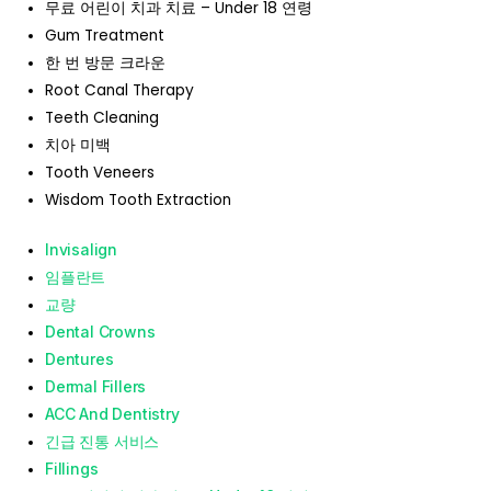
무료 어린이 치과 치료 – Under 18 연령
Gum Treatment
한 번 방문 크라운
Root Canal Therapy
Teeth Cleaning
치아 미백
Tooth Veneers
Wisdom Tooth Extraction
Invisalign
임플란트
교량
Dental Crowns
Dentures
Dermal Fillers
ACC And Dentistry
긴급 진통 서비스
Fillings