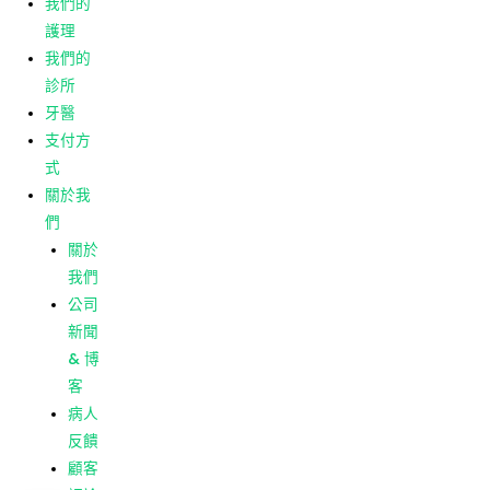
我們的
客
護理
病人
我們的
反饋
診所
顧客
牙醫
評論
支付方
式
菜單
主頁
關於我
我們的
們
護理
關於
我們的
我們
診所
公司
牙醫
新聞
支付方
& 博
式
客
關於我
病人
們
反饋
關於
顧客