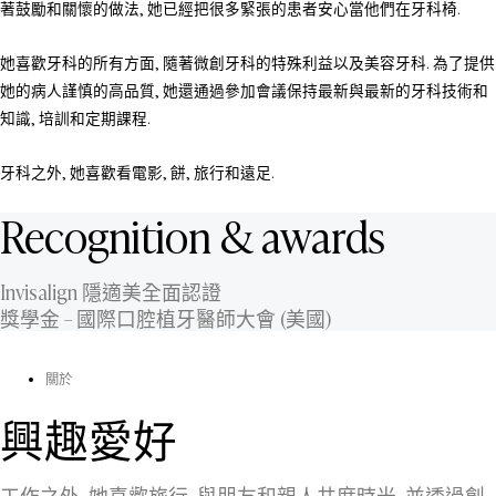
著鼓勵和關懷的做法, 她已經把很多緊張的患者安心當他們在牙科椅.
她喜歡牙科的所有方面, 隨著微創牙科的特殊利益以及美容牙科. 為了提供
她的病人謹慎的高品質, 她還通過參加會議保持最新與最新的牙科技術和
知識, 培訓和定期課程.
牙科之外, 她喜歡看電影, 餅, 旅行和遠足.
Recognition & awards
Invisalign 隱適美全面認證
獎學金 – 國際口腔植牙醫師大會 (美國)
關於
興趣愛好
工作之外, 她喜歡旅行, 與朋友和親人共度時光, 並透過創