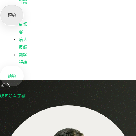
我們
評論
公司
預約
新聞
& 博
客
病人
反饋
顧客
評論
預約
返回所有牙醫