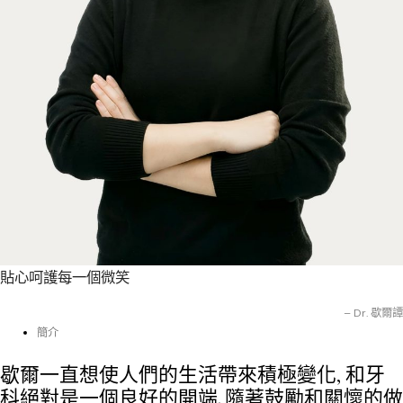
貼心呵護每一個微笑
– Dr. 歇爾譚
簡介
歇爾一直想使人們的生活帶來積極變化, 和牙
科絕對是一個良好的開端. 隨著鼓勵和關懷的做