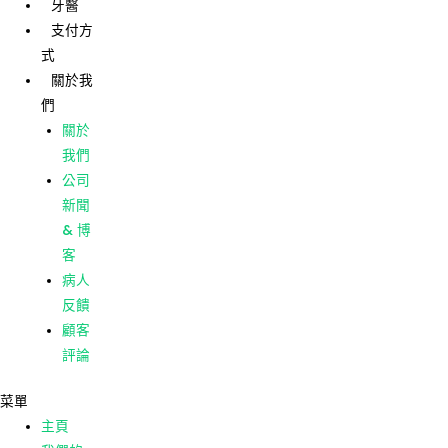
牙醫
跳
支付方
至
式
主
主頁
關於我
要
們
我們的
內
護理
關於
容
我們的
我們
診所
公司
牙醫
新聞
支付方
& 博
式
客
關於我
病人
們
反饋
關於
顧客
我們
評論
公司
菜單
新聞
主頁
& 博