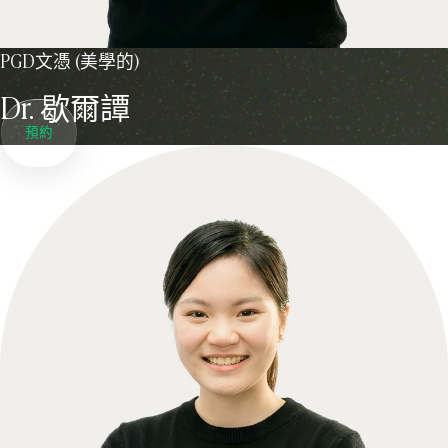
PGD​​文憑 (美學的)
Dr. 歇爾譚
預約