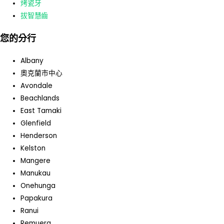
烤瓷牙
拔智慧齒
您的分行
Albany
奧克蘭市中心
Avondale
Beachlands
East Tamaki
Glenfield
Henderson
Kelston
Mangere
Manukau
Onehunga
Papakura
Ranui
Remuera