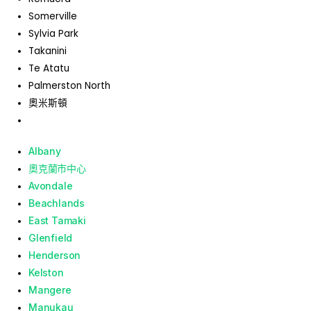
Somerville
Sylvia Park
Takanini
Te Atatu
Palmerston North
奧米斯頓
Albany
奧克蘭市中心
Avondale
Beachlands
East Tamaki
Glenfield
Henderson
Kelston
Mangere
Manukau