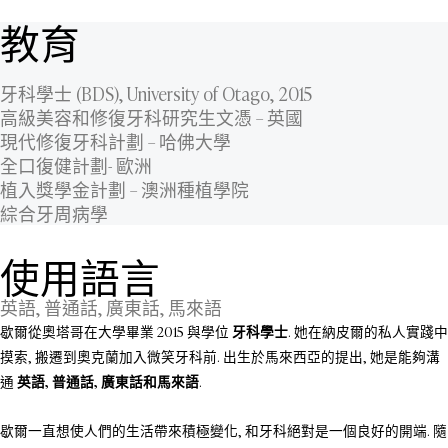
教育
牙科學士 (BDS), University of Otago, 2015
高級美容和修復牙科研究生文憑 – 英國
現代修復牙科計劃 – 哈佛大學
全口復健計劃- 歐洲
植入獎學金計劃 – 澳洲種植學院
綜合牙周病學
使用語言
英語, 普通話, 廣東話, 馬來語
歇爾從奧塔哥在大學畢業 2015 與學位
牙科學士
. 她在納皮爾的私人實踐中
摸索, 搬遷到奧克蘭加入微笑牙科前. 出生於馬來西亞的提出, 她是能夠溝
通
英語, 普通話, 廣東話和馬來語
.
歇爾一直想使人們的生活帶來積極變化, 和牙科絕對是一個良好的開端. 隨