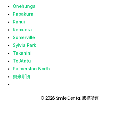
Onehunga
Papakura
Ranui
Remuera
Somerville
Sylvia Park
Takanini
Te Atatu
Palmerston North
奧米斯頓
© 2026 Smile Dental. 版權所有.