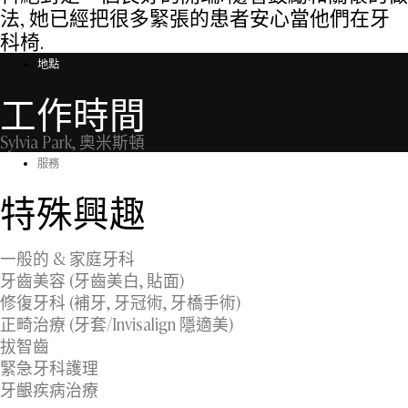
法, 她已經把很多緊張的患者安心當他們在牙
科椅.
地點
工作時間
Sylvia Park
, 奧米斯頓
服務
特殊興趣
一般的 & 家庭牙科
牙齒美容 (牙齒美白, 貼面)
修復牙科 (補牙, 牙冠術, 牙橋手術)
正畸治療 (牙套/Invisalign 隱適美)
拔智齒
緊急牙科護理
牙齦疾病治療