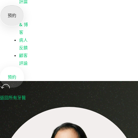
我們
評論
公司
預約
新聞
& 博
客
病人
反饋
顧客
評論
預約
返回所有牙醫