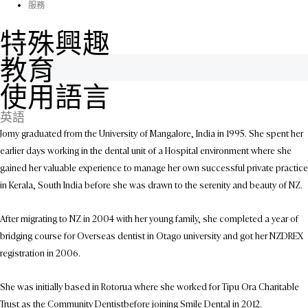
服務
特殊興趣
教育
使用語言
英語
Jomy graduated from the University of Mangalore, India in 1995. She spent her
earlier days working in the dental unit of a Hospital environment where she
gained her valuable experience to manage her own successful private practice
in Kerala, South India before she was drawn to the serenity and beauty of NZ.
After migrating to NZ in 2004 with her young family, she completed a year of
bridging course for Overseas dentist in Otago university and got her NZDREX
registration in 2006.
She was initially based in Rotorua where she worked for Tipu Ora Charitable
Trust as the Community Dentistbefore joining Smile Dental in 2012.