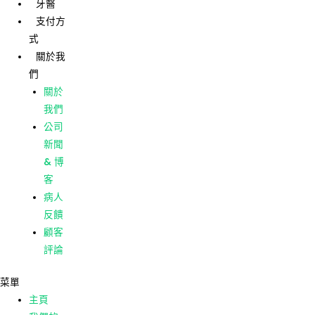
牙醫
跳
支付方
至
式
主
主頁
關於我
要
們
我們的
內
護理
關於
容
我們的
我們
診所
公司
牙醫
新聞
支付方
& 博
式
客
關於我
病人
們
反饋
關於
顧客
我們
評論
公司
菜單
新聞
主頁
& 博