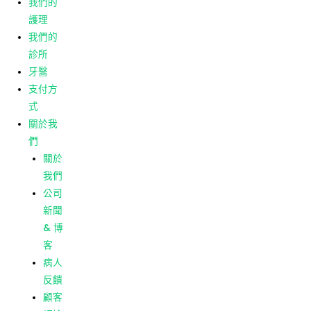
我們的
客
護理
病人
我們的
反饋
診所
顧客
牙醫
評論
支付方
式
菜單
主頁
關於我
我們的
們
護理
關於
我們的
我們
診所
公司
牙醫
新聞
支付方
& 博
式
客
關於我
病人
們
反饋
關於
顧客