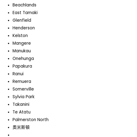
Beachlands
East Tamaki
Glenfield
Henderson
Kelston
Mangere
Manukau
Onehunga
Papakura
Ranui
Remuera
Somerville
Sylvia Park
Takanini
Te Atatu
Palmerston North
奧米斯頓