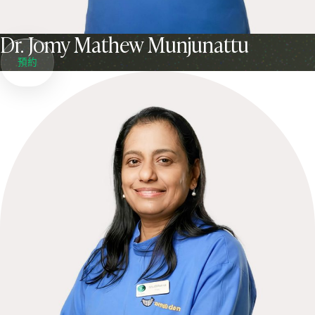
Dr.
Jomy Mathew Munjunattu
預約