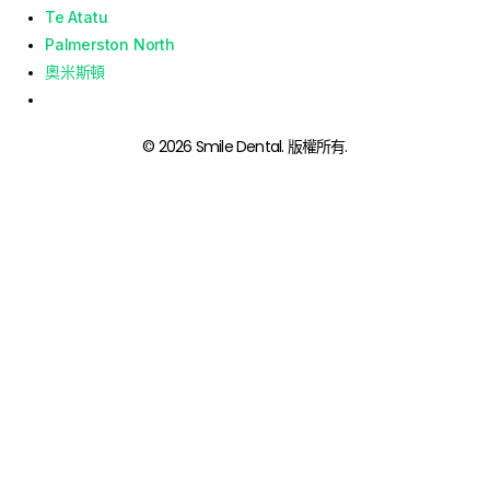
Te Atatu
Palmerston North
奧米斯頓
© 2026 Smile Dental. 版權所有.