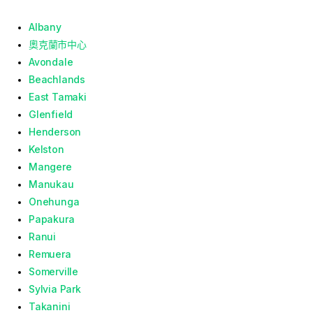
Albany
奧克蘭市中心
Avondale
Beachlands
East Tamaki
Glenfield
Henderson
Kelston
Mangere
Manukau
Onehunga
Papakura
Ranui
Remuera
Somerville
Sylvia Park
Takanini