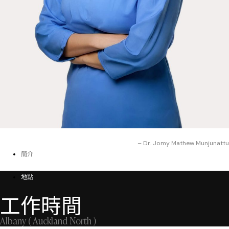
– Dr.
Jomy Mathew Munjunattu
簡介
地點
工作時間
Albany
( Auckland North )