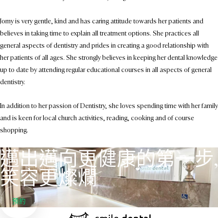
Jomy is very gentle, kind and has caring attitude towards her patients and
believes in taking time to explain all treatment options. She practices all
general aspects of dentistry and prides in creating a good relationship with
her patients of all ages. She strongly believes in keeping her dental knowledge
up to date by attending regular educational courses in all aspects of general
dentistry.
In addition to her passion of Dentistry, she loves spending time with her family
and is keen for local church activities, reading, cooking and of course
shopping.
邁出邁向更健康的第一步,
笑容更燦爛
預約