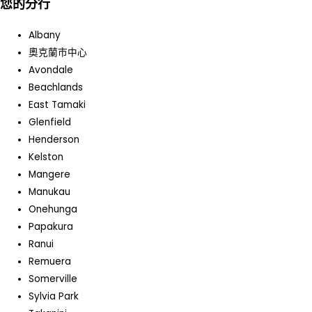
您的分行
Albany
奧克蘭市中心
Avondale
Beachlands
East Tamaki
Glenfield
Henderson
Kelston
Mangere
Manukau
Onehunga
Papakura
Ranui
Remuera
Somerville
Sylvia Park