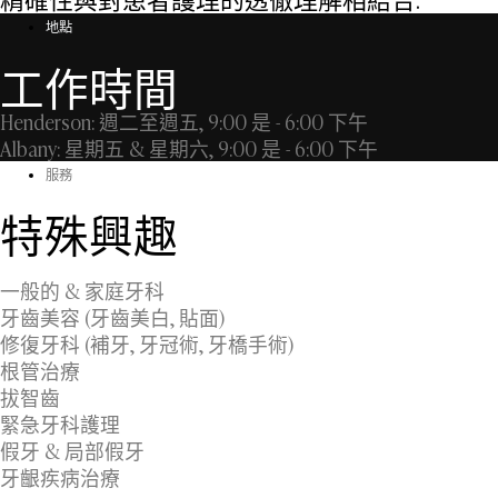
地點
工作時間
Henderson
: 週二至週五, 9:00 是 - 6:00 下午
Albany
: 星期五 & 星期六, 9:00 是 - 6:00 下午
服務
特殊興趣
一般的 & 家庭牙科
牙齒美容 (牙齒美白, 貼面)
修復牙科 (補牙, 牙冠術, 牙橋手術)
根管治療
拔智齒
緊急牙科護理
假牙 & 局部假牙
牙齦疾病治療