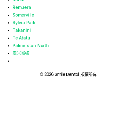
Remuera
Somerville
Sylvia Park
Takanini
Te Atatu
Palmerston North
奧米斯頓
© 2026 Smile Dental. 版權所有.