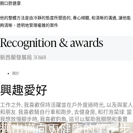
期口腔健康.
他的整體方法是由冷靜的態度所塑造的, 專心傾聽, 和清晰的溝通, 讓他能
夠清晰、透明地管理複雜的案件.
Recognition & awards
新西蘭發展局 30148
關於
興趣愛好
工作之外, 我喜歡保持活躍並在戶外度過時光, 以及與家人
和朋友. 我喜歡騎自行車和跑步, 去健身房, 和打泡菜球. 當
我想放慢腳步時, 我喜歡釣魚, 這可以幫助我關閉和重置
邁出邁向更健康的第一步,