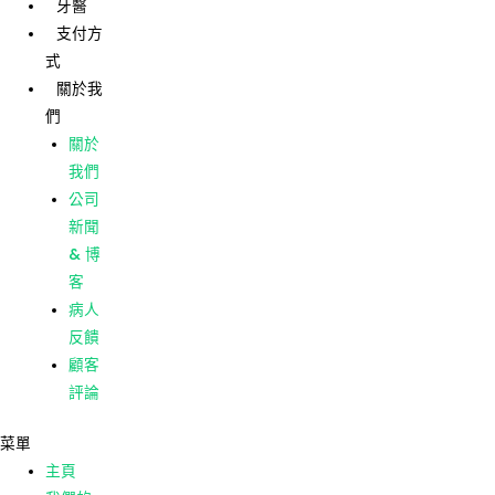
牙醫
跳
支付方
至
式
主
主頁
關於我
要
們
我們的
內
護理
關於
容
我們的
我們
診所
公司
牙醫
新聞
支付方
& 博
式
客
關於我
病人
們
反饋
關於
顧客
我們
評論
公司
菜單
新聞
主頁
& 博