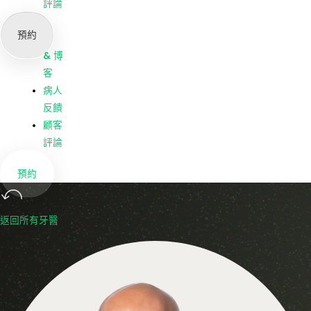
我們
評論
公司
預約
新聞
& 博
客
病人
反饋
顧客
評論
預約
返回所有牙醫