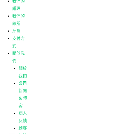
我們的
客
護理
病人
我們的
反饋
診所
顧客
牙醫
評論
支付方
式
菜單
主頁
關於我
我們的
們
護理
關於
我們的
我們
診所
公司
牙醫
新聞
支付方
& 博
式
客
關於我
病人
們
反饋
關於
顧客