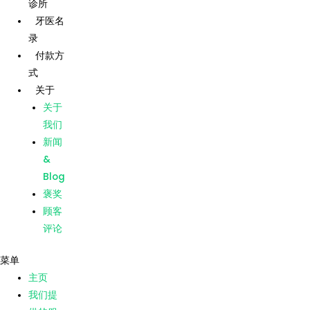
诊所
跳
牙医名
至
录
内
主页
付款方
容
式
我们提
供的服
关于
务
关于
我们的
我们
诊所
新闻
牙医名
&
录
Blog
付款方
褒奖
式
顾客
关于
评论
关于
菜单
我们
主页
新闻
我们提
&