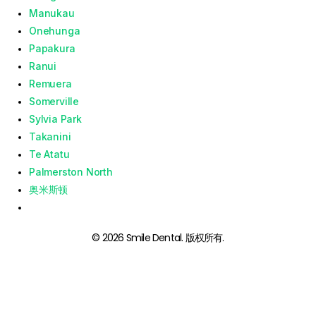
Manukau
Onehunga
Papakura
Ranui
Remuera
Somerville
Sylvia Park
Takanini
Te Atatu
Palmerston North
奥米斯顿
© 2026 Smile Dental. 版权所有.