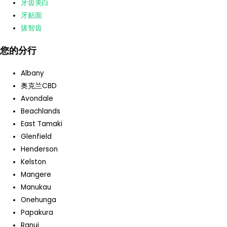
牙齿美白
牙贴面
拔智齿
您的分行
Albany
奥克兰CBD
Avondale
Beachlands
East Tamaki
Glenfield
Henderson
Kelston
Mangere
Manukau
Onehunga
Papakura
Ranui