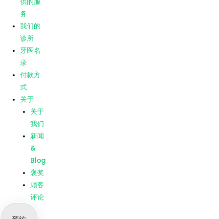
供的服
Blog
务
褒奖
我们的
顾客
诊所
评论
牙医名
录
菜单
主页
付款方
我们提
式
供的服
关于
务
关于
我们的
我们
诊所
新闻
牙医名
&
录
Blog
付款方
褒奖
式
顾客
关于
评论
关于