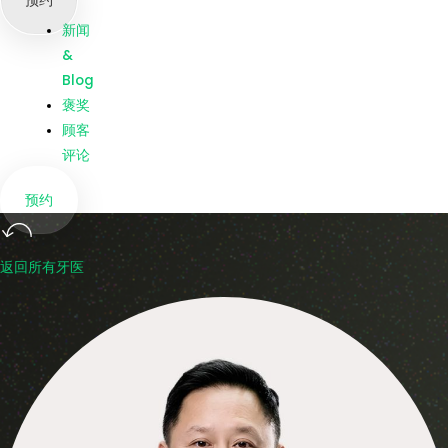
预约
我们
新闻
&
Blog
褒奖
顾客
评论
预约
返回所有牙医