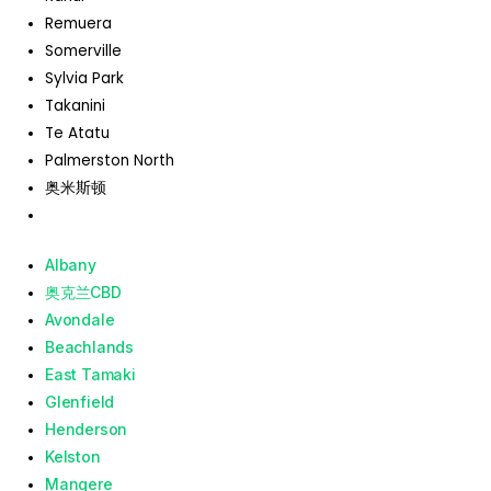
Remuera
Somerville
Sylvia Park
Takanini
Te Atatu
Palmerston North
奥米斯顿
Albany
奥克兰CBD
Avondale
Beachlands
East Tamaki
Glenfield
Henderson
Kelston
Mangere