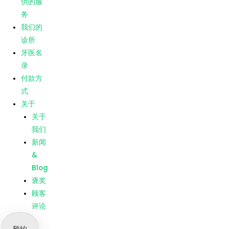
供的服
Blog
务
褒奖
我们的
顾客
诊所
评论
牙医名
录
菜单
主页
付款方
我们提
式
供的服
关于
务
关于
我们的
我们
诊所
新闻
牙医名
&
录
Blog
付款方
褒奖
式
顾客
关于
评论
关于