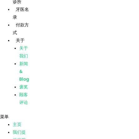
诊所
跳
牙医名
至
录
内
主页
付款方
容
式
我们提
供的服
关于
务
关于
我们的
我们
诊所
新闻
牙医名
&
录
Blog
付款方
褒奖
式
顾客
关于
评论
关于
菜单
我们
主页
新闻
我们提
&