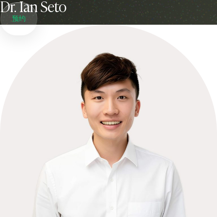
Dr. Ian Seto
预约