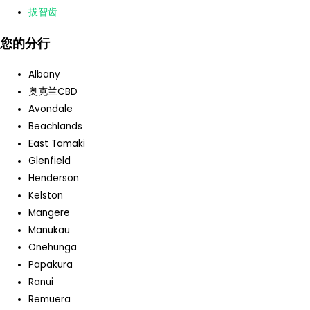
拔智齿
您的分行
Albany
奥克兰CBD
Avondale
Beachlands
East Tamaki
Glenfield
Henderson
Kelston
Mangere
Manukau
Onehunga
Papakura
Ranui
Remuera