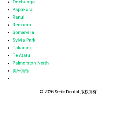
Onehunga
Papakura
Ranui
Remuera
Somerville
Sylvia Park
Takanini
Te Atatu
Palmerston North
奥米斯顿
© 2026 Smile Dental. 版权所有.