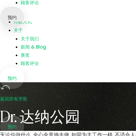
顾客评论
我们的诊所
牙医名录
预约
付款方式
关于
关于我们
新闻 & Blog
褒奖
顾客评论
预约
返回所有牙医
Dr. 达纳公园
预约
无论你做什么, 全心全意地去做, 如同为主工作一样, 不适合人