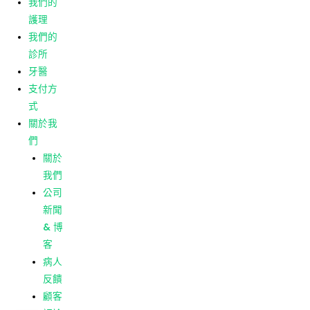
我們的
客
護理
病人
我們的
反饋
診所
顧客
牙醫
評論
支付方
式
菜單
主頁
關於我
我們的
們
護理
關於
我們的
我們
診所
公司
牙醫
新聞
支付方
& 博
式
客
關於我
病人
們
反饋
關於
顧客