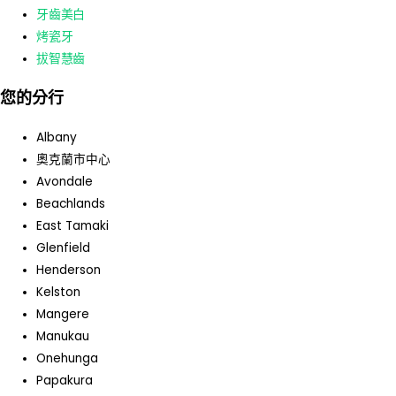
牙齒美白
烤瓷牙
拔智慧齒
您的分行
Albany
奧克蘭市中心
Avondale
Beachlands
East Tamaki
Glenfield
Henderson
Kelston
Mangere
Manukau
Onehunga
Papakura