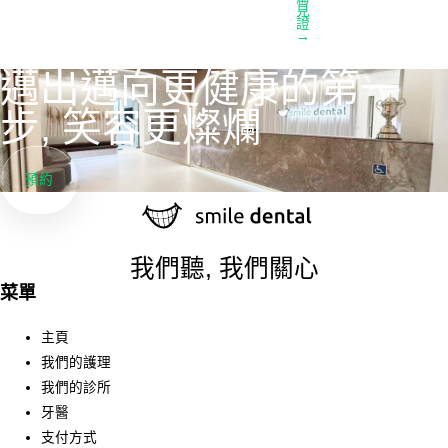
見
證
→
邁出邁向更健康的第一
步, 笑容更燦爛
預約
我們聽, 我們關心
菜單
主頁
我們的護理
我們的診所
牙醫
支付方式