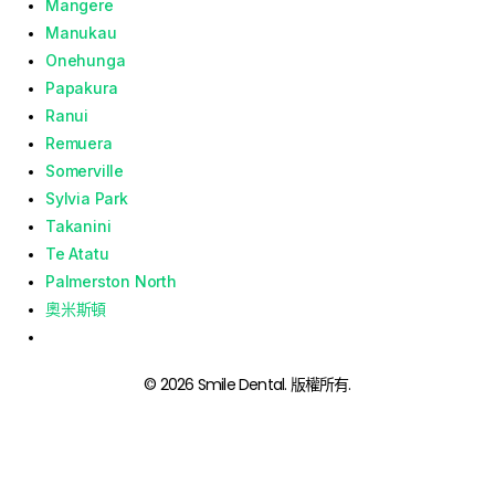
Mangere
Manukau
Onehunga
Papakura
Ranui
Remuera
Somerville
Sylvia Park
Takanini
Te Atatu
Palmerston North
奧米斯頓
© 2026 Smile Dental. 版權所有.