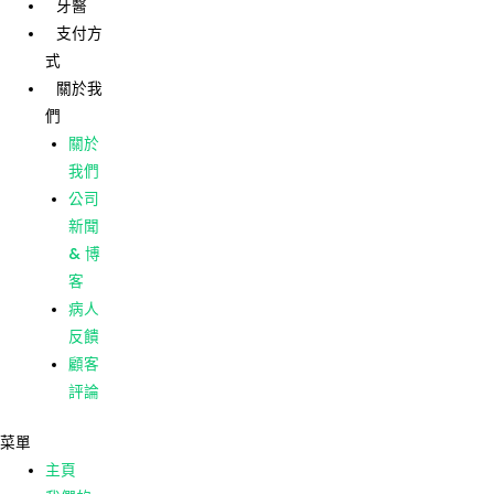
牙醫
跳
貼
支付方
至
文
式
主
導
主頁
關於我
要
航
們
我們的
內
護理
關於
容
我們的
我們
診所
公司
牙醫
新聞
支付方
& 博
式
客
關於我
病人
們
反饋
關於
顧客
我們
評論
公司
菜單
新聞
主頁
& 博