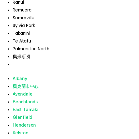
Ranui
Remuera
Somerville
Sylvia Park
Takanini
Te Atatu
Palmerston North
奧米斯頓
Albany
奧克蘭市中心
Avondale
Beachlands
East Tamaki
Glenfield
Henderson
Kelston