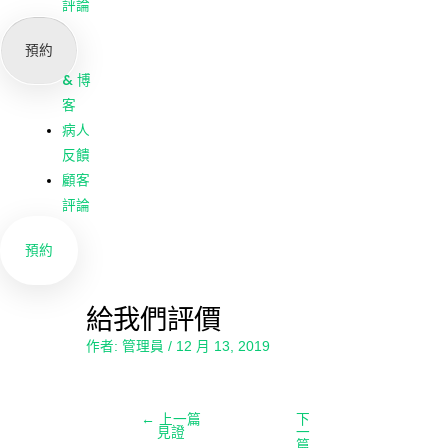
我們
評論
公司
預約
新聞
& 博
客
病人
反饋
顧客
評論
預約
給我們評價
作者:
管理員
/
12 月 13, 2019
←
上一篇
下
見證
一
篇