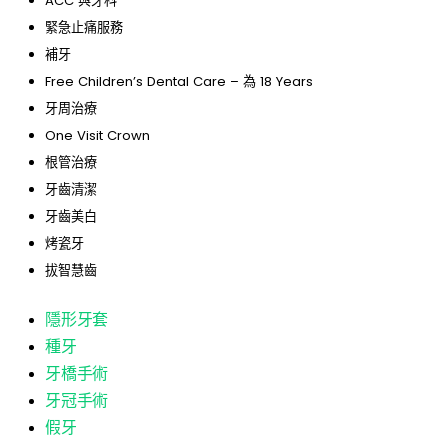
ACC 與牙科
緊急止痛服務
補牙
Free Children’s Dental Care – 為 18 Years
牙周治療
One Visit Crown
根管治療
牙齒清潔
牙齒美白
烤瓷牙
拔智慧齒
隱形牙套
種牙
牙橋手術
牙冠手術
假牙