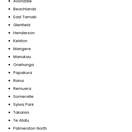
Avondale
Beachlands
East Tamaki
Glenfield
Henderson
Kelston
Mangere
Manukau
Onehunga
Papakura
Ranui
Remuera
Somerville
Sylvia Park
Takanini
Te Atatu
Palmerston North