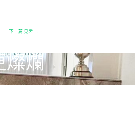
下一篇 見證
→
更燦爛