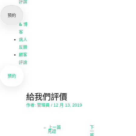
我們
評論
公司
預約
新聞
& 博
客
病人
反饋
顧客
評論
預約
給我們評價
作者:
管理員
/
12 月 13, 2019
←
上一篇
下
見證
一
篇