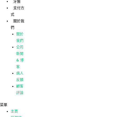
牙醫
跳
貼
支付方
至
文
式
主
導
主頁
關於我
要
航
們
我們的
內
護理
關於
容
我們的
我們
診所
公司
牙醫
新聞
支付方
& 博
式
客
關於我
病人
們
反饋
關於
顧客
我們
評論
公司
菜單
新聞
主頁
& 博