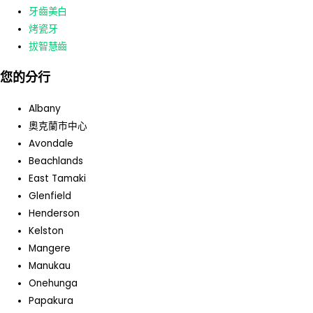
牙齒美白
烤瓷牙
拔智慧齒
您的分行
Albany
奧克蘭市中心
Avondale
Beachlands
East Tamaki
Glenfield
Henderson
Kelston
Mangere
Manukau
Onehunga
Papakura