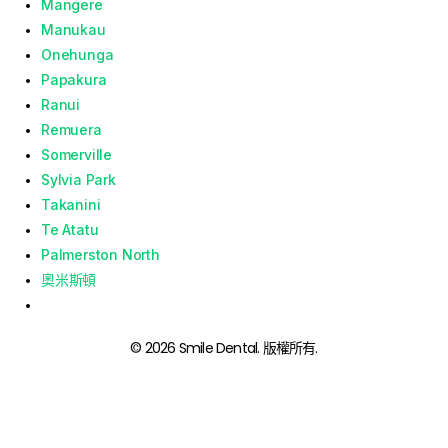
Mangere
Manukau
Onehunga
Papakura
Ranui
Remuera
Somerville
Sylvia Park
Takanini
Te Atatu
Palmerston North
奧米斯頓
© 2026 Smile Dental. 版權所有.