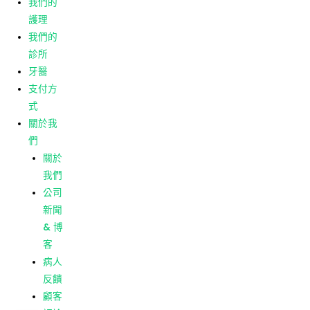
我們的
客
護理
病人
我們的
反饋
診所
顧客
牙醫
評論
支付方
式
菜單
主頁
關於我
我們的
們
護理
關於
我們的
我們
診所
公司
牙醫
新聞
支付方
& 博
式
客
關於我
病人
們
反饋
關於
顧客