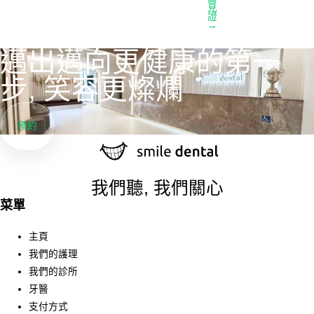
見
證
→
邁出邁向更健康的第一
步, 笑容更燦爛
預約
我們聽, 我們關心
菜單
主頁
我們的護理
我們的診所
牙醫
支付方式