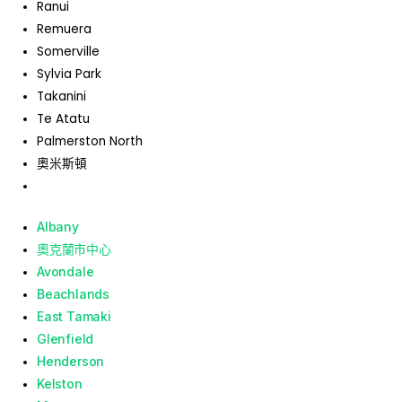
Ranui
Remuera
Somerville
Sylvia Park
Takanini
Te Atatu
Palmerston North
奧米斯頓
Albany
奧克蘭市中心
Avondale
Beachlands
East Tamaki
Glenfield
Henderson
Kelston