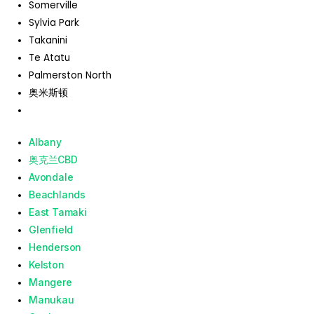
Somerville
Sylvia Park
Takanini
Te Atatu
Palmerston North
奥米斯顿
Albany
奥克兰CBD
Avondale
Beachlands
East Tamaki
Glenfield
Henderson
Kelston
Mangere
Manukau