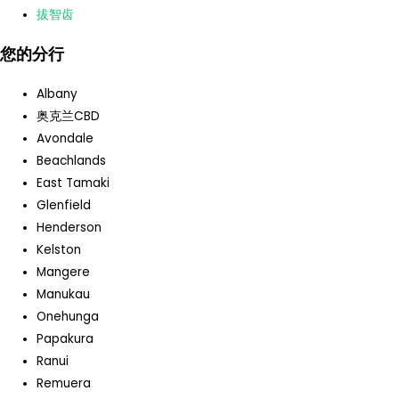
拔智齿
您的分行
Albany
奥克兰CBD
Avondale
Beachlands
East Tamaki
Glenfield
Henderson
Kelston
Mangere
Manukau
Onehunga
Papakura
Ranui
Remuera