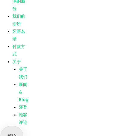
供的服
Blog
务
褒奖
我们的
顾客
诊所
评论
牙医名
录
菜单
主页
付款方
我们提
式
供的服
关于
务
关于
我们的
我们
诊所
新闻
牙医名
&
录
Blog
付款方
褒奖
式
顾客
关于
评论
关于