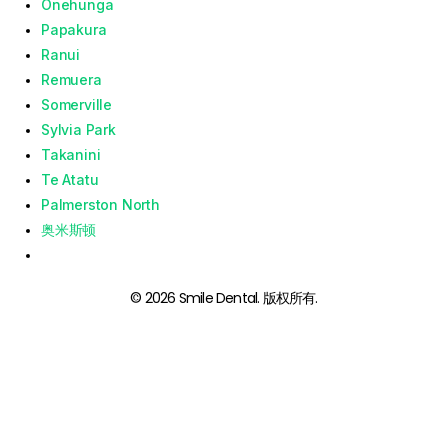
Onehunga
Papakura
Ranui
Remuera
Somerville
Sylvia Park
Takanini
Te Atatu
Palmerston North
奥米斯顿
© 2026 Smile Dental. 版权所有.