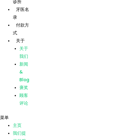
诊所
跳
帖
牙医名
至
子
录
内
导
主页
付款方
容
航
式
我们提
供的服
关于
务
关于
我们的
我们
诊所
新闻
牙医名
&
录
Blog
付款方
褒奖
式
顾客
关于
评论
关于
菜单
我们
主页
新闻
我们提
&