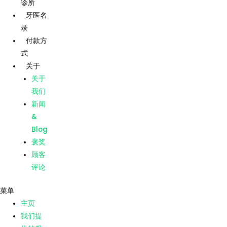
诊所
跳
帖
牙医名
至
子
录
内
导
主页
付款方
容
航
式
我们提
供的服
关于
务
关于
我们的
我们
诊所
新闻
牙医名
&
录
Blog
付款方
褒奖
式
顾客
关于
评论
关于
菜单
我们
主页
新闻
我们提
&