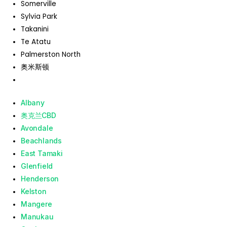
Somerville
Sylvia Park
Takanini
Te Atatu
Palmerston North
奥米斯顿
Albany
奥克兰CBD
Avondale
Beachlands
East Tamaki
Glenfield
Henderson
Kelston
Mangere
Manukau