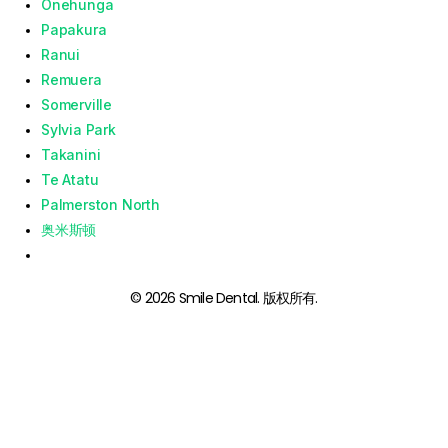
Onehunga
Papakura
Ranui
Remuera
Somerville
Sylvia Park
Takanini
Te Atatu
Palmerston North
奥米斯顿
© 2026 Smile Dental. 版权所有.