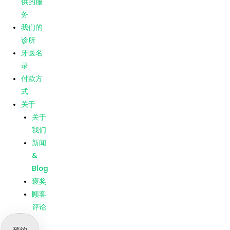
供的服
Blog
务
褒奖
我们的
顾客
诊所
评论
牙医名
录
菜单
主页
付款方
我们提
式
供的服
关于
务
关于
我们的
我们
诊所
新闻
牙医名
&
录
Blog
付款方
褒奖
式
顾客
关于
评论
关于