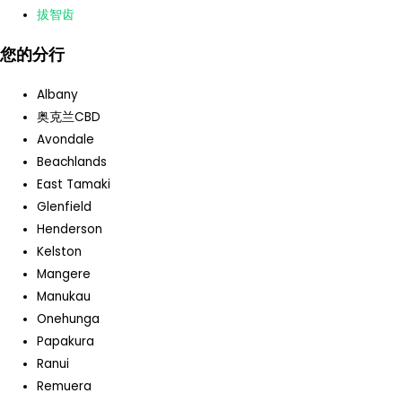
拔智齿
您的分行
Albany
奥克兰CBD
Avondale
Beachlands
East Tamaki
Glenfield
Henderson
Kelston
Mangere
Manukau
Onehunga
Papakura
Ranui
Remuera