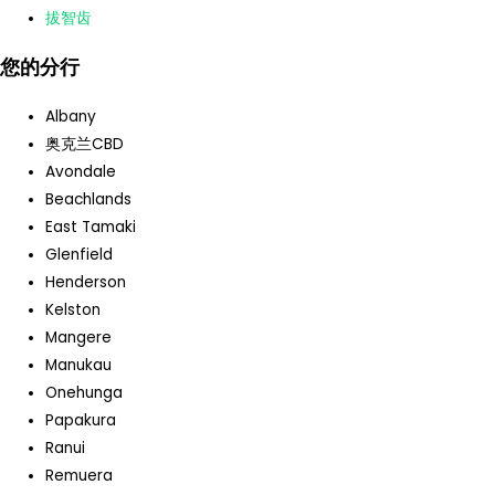
拔智齿
您的分行
Albany
奥克兰CBD
Avondale
Beachlands
East Tamaki
Glenfield
Henderson
Kelston
Mangere
Manukau
Onehunga
Papakura
Ranui
Remuera