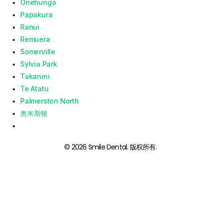
Onehunga
Papakura
Ranui
Remuera
Somerville
Sylvia Park
Takanini
Te Atatu
Palmerston North
奥米斯顿
© 2026 Smile Dental. 版权所有.