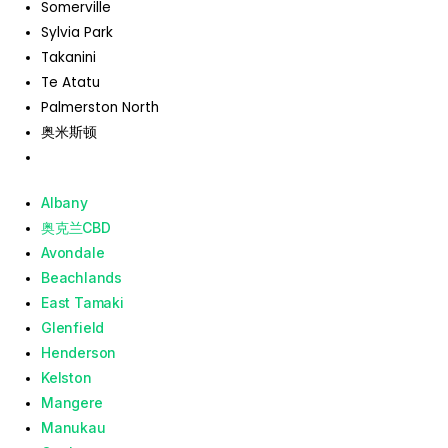
Somerville
Sylvia Park
Takanini
Te Atatu
Palmerston North
奥米斯顿
Albany
奥克兰CBD
Avondale
Beachlands
East Tamaki
Glenfield
Henderson
Kelston
Mangere
Manukau