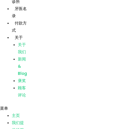
诊所
跳
帖
牙医名
至
子
录
内
导
主页
付款方
容
航
式
我们提
供的服
关于
务
关于
我们的
我们
诊所
新闻
牙医名
&
录
Blog
付款方
褒奖
式
顾客
关于
评论
关于
菜单
我们
主页
新闻
我们提
&