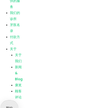
供的服
Blog
务
褒奖
我们的
顾客
诊所
评论
牙医名
录
菜单
主页
付款方
我们提
式
供的服
关于
务
关于
我们的
我们
诊所
新闻
牙医名
&
录
Blog
付款方
褒奖
式
顾客
关于
评论
关于