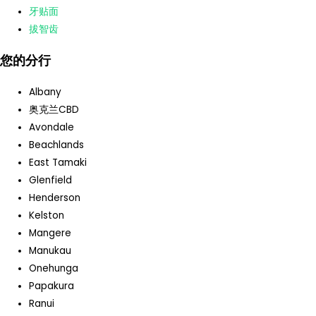
牙贴面
拔智齿
您的分行
Albany
奥克兰CBD
Avondale
Beachlands
East Tamaki
Glenfield
Henderson
Kelston
Mangere
Manukau
Onehunga
Papakura
Ranui