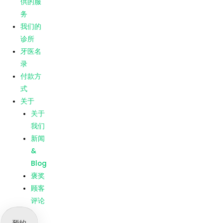
供的服
Blog
务
褒奖
我们的
顾客
诊所
评论
牙医名
录
菜单
主页
付款方
我们提
式
供的服
关于
务
关于
我们的
我们
诊所
新闻
牙医名
&
录
Blog
付款方
褒奖
式
顾客
关于
评论
关于