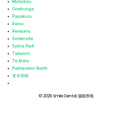
Manukau
Onehunga
Papakura
Ranui
Remuera
Somerville
Sylvia Park
Takanini
Te Atatu
Palmerston North
奥米斯顿
© 2026 Smile Dental. 版权所有.