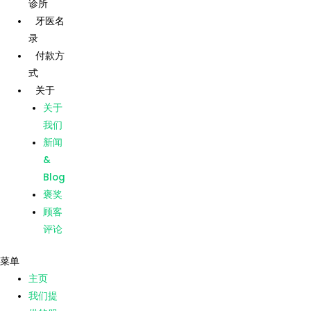
诊所
跳
帖
牙医名
至
子
录
内
导
主页
付款方
容
航
式
我们提
供的服
关于
务
关于
我们的
我们
诊所
新闻
牙医名
&
录
Blog
付款方
褒奖
式
顾客
关于
评论
关于
菜单
我们
主页
新闻
我们提
&