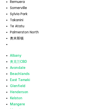
Remuera
Somerville
Sylvia Park
Takanini
Te Atatu
Palmerston North
奥米斯顿
Albany
奥克兰CBD
Avondale
Beachlands
East Tamaki
Glenfield
Henderson
Kelston
Mangere