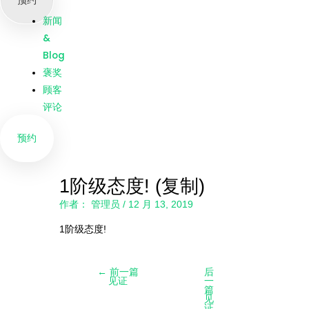
预约
我们
新闻
&
Blog
褒奖
顾客
评论
预约
1阶级态度! (复制)
作者：
管理员
/
12 月 13, 2019
1阶级态度!
←
前一篇
后
见证
一
篇
见
证