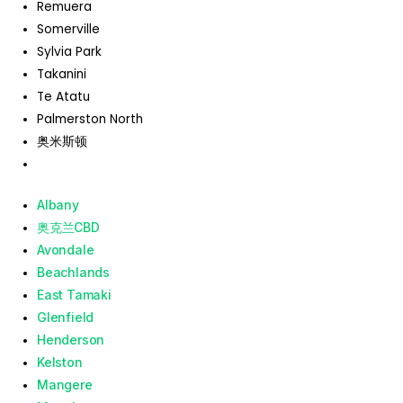
Remuera
Somerville
Sylvia Park
Takanini
Te Atatu
Palmerston North
奥米斯顿
Albany
奥克兰CBD
Avondale
Beachlands
East Tamaki
Glenfield
Henderson
Kelston
Mangere