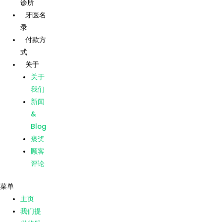
诊所
跳
帖
牙医名
至
子
录
内
导
主页
付款方
容
航
式
我们提
供的服
关于
务
关于
我们的
我们
诊所
新闻
牙医名
&
录
Blog
付款方
褒奖
式
顾客
关于
评论
关于
菜单
我们
主页
新闻
我们提
&