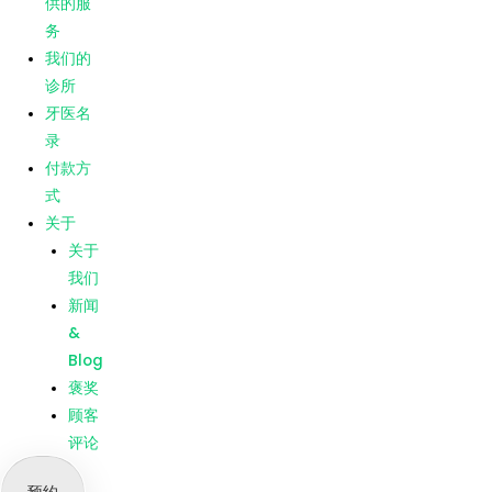
供的服
Blog
务
褒奖
我们的
顾客
诊所
评论
牙医名
录
菜单
主页
付款方
我们提
式
供的服
关于
务
关于
我们的
我们
诊所
新闻
牙医名
&
录
Blog
付款方
褒奖
式
顾客
关于
评论
关于