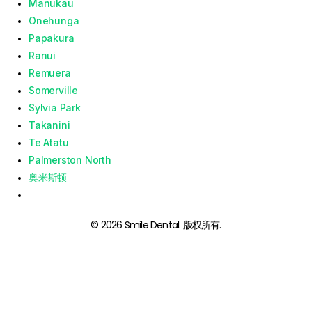
Manukau
Onehunga
Papakura
Ranui
Remuera
Somerville
Sylvia Park
Takanini
Te Atatu
Palmerston North
奥米斯顿
© 2026 Smile Dental. 版权所有.