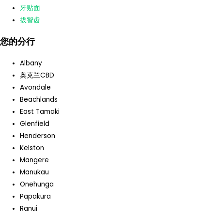
牙贴面
拔智齿
您的分行
Albany
奥克兰CBD
Avondale
Beachlands
East Tamaki
Glenfield
Henderson
Kelston
Mangere
Manukau
Onehunga
Papakura
Ranui